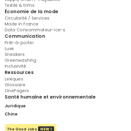
Textile & trims
Économie de la mode
Circularité / Services
Made in France
Data Consommateur-ice-s
Communication
Prêt-à-porter
Luxe
Sneakers
Greenwashing
Inclusivité
Ressources
Lexiques
Glossaire
OnePagers
Santé humaine et environnementale
Juridique
Chine
The Good Jobs
NEW !