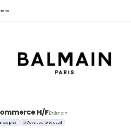
rises
commerce H/F
Balmain
mps plein
Ouvert au télétravail