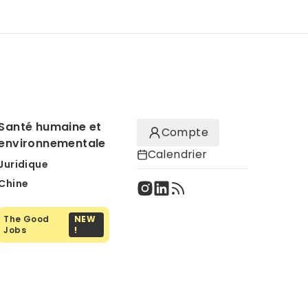
Santé humaine et
Compte
environnementale
Calendrier
Juridique
Chine
The Good
NEW
Jobs
!