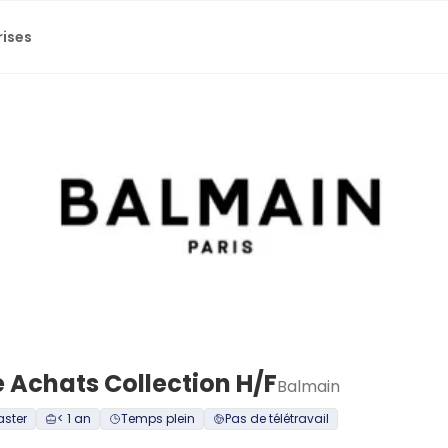
rises
e Achats Collection H/F
Balmain
aster
< 1 an
Temps plein
Pas de télétravail