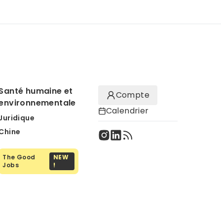
Santé humaine et
Compte
environnementale
Calendrier
Juridique
Chine
The Good
NEW
Jobs
!