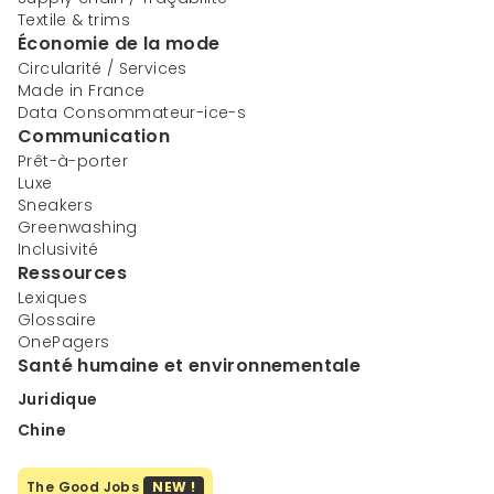
Textile & trims
Économie de la mode
Circularité / Services
Made in France
Data Consommateur-ice-s
Communication
Prêt-à-porter
Luxe
Sneakers
Greenwashing
Inclusivité
Ressources
Lexiques
Glossaire
OnePagers
Santé humaine et environnementale
Juridique
Chine
The Good Jobs
NEW !