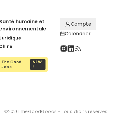
Santé humaine et
Compte
environnementale
Calendrier
Juridique
Chine
The Good
NEW
Jobs
!
©
2026
TheGoodGoods - Tous droits réservés.