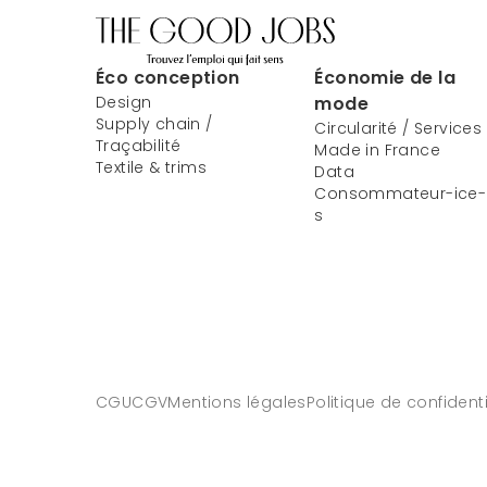
Éco conception
Économie de la
Design
mode
Supply chain /
Circularité / Services
Traçabilité
Made in France
Textile & trims
Data
Consommateur-ice-
s
CGU
CGV
Mentions légales
Politique de confidenti