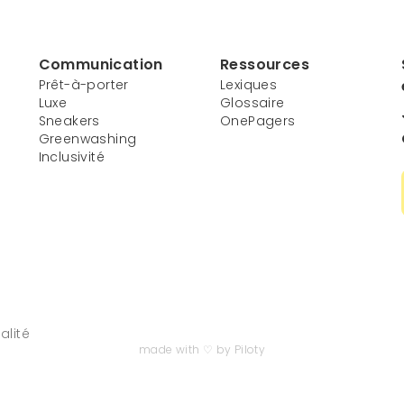
Communication
Ressources
Prêt-à-porter
Lexiques
Luxe
Glossaire
Sneakers
OnePagers
Greenwashing
Inclusivité
alité
made with ♡ by Piloty