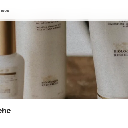
rises
che