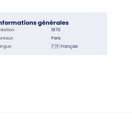
nformations générales
réation
1970
ureaux
Paris
angue
🇫🇷
Français