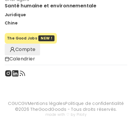
Santé humaine et environnementale
Juridique
Chine
The Good Jobs
NEW !
Compte
Calendrier
CGU
CGV
Mentions légales
Politique de confidentialité
©
2026
TheGoodGoods - Tous droits réservés.
made with ♡ by Piloty