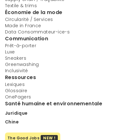
Textile & trims
Économie de la mode
Circularité / Services
Made in France
Data Consommateur-ice-s
Communication
Prêt-à-porter
Luxe
Sneakers
Greenwashing
Inclusivité
Ressources
Lexiques
Glossaire
OnePagers
Santé humaine et environnementale
Juridique
Chine
The Good Jobs
NEW !