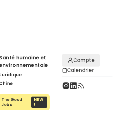
Santé humaine et
Compte
environnementale
Calendrier
Juridique
Chine
The Good
NEW
Jobs
!