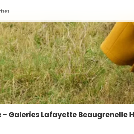
rises
e - Galeries Lafayette Beaugrenelle 