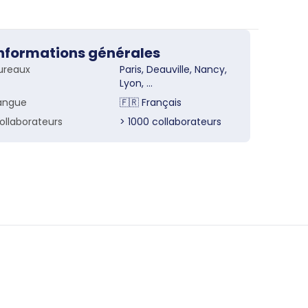
nformations générales
ureaux
Paris
,
Deauville
,
Nancy
,
Lyon
, ...
angue
🇫🇷
Français
ollaborateurs
> 1000
collaborateurs