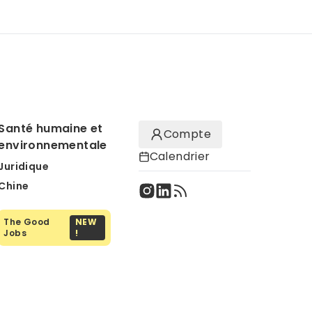
Santé humaine et
Compte
environnementale
Calendrier
Juridique
Chine
The Good
NEW
Jobs
!