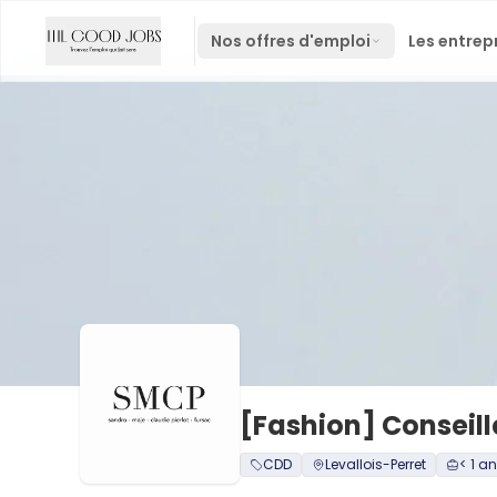
Nos offres d'emploi
Les entrep
[Fashion] Conseill
CDD
Levallois-Perret
< 1 an