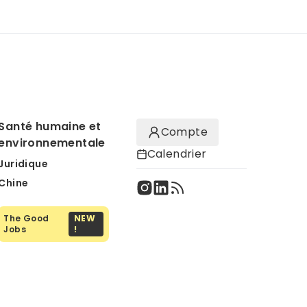
Santé humaine et
Compte
environnementale
Calendrier
Juridique
Chine
The Good
NEW
Jobs
!