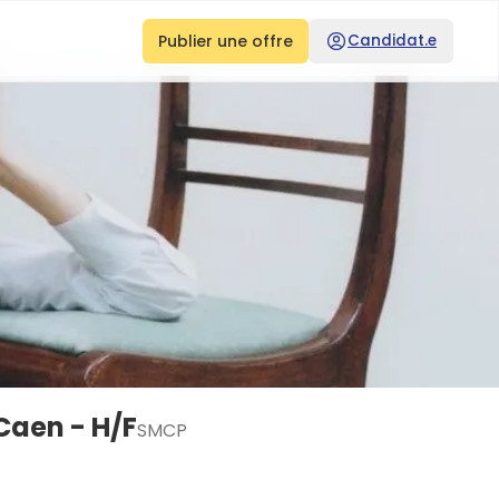
Publier une offre
Candidat.e
Caen - H/F
SMCP