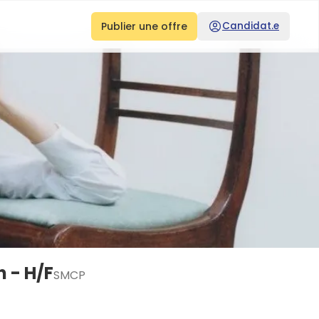
Publier une offre
Candidat.e
 - H/F
SMCP