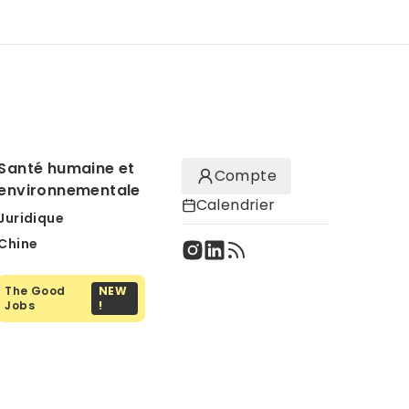
Santé humaine et
Compte
environnementale
Calendrier
Juridique
Chine
The Good
NEW
Jobs
!