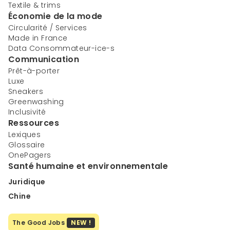
Textile & trims
Économie de la mode
Circularité / Services
Made in France
Data Consommateur-ice-s
Communication
Prêt-à-porter
Luxe
Sneakers
Greenwashing
Inclusivité
Ressources
Lexiques
Glossaire
OnePagers
Santé humaine et environnementale
Juridique
Chine
The Good Jobs
NEW !