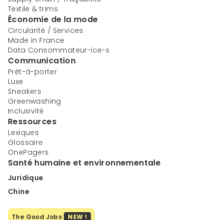
Textile & trims
Économie de la mode
Circularité / Services
Made in France
Data Consommateur-ice-s
Communication
Prêt-à-porter
Luxe
Sneakers
Greenwashing
Inclusivité
Ressources
Lexiques
Glossaire
OnePagers
Santé humaine et environnementale
Juridique
Chine
The Good Jobs
NEW !