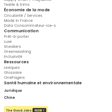
Textile & trims
Économie de la mode
Circularité / Services
Made in France
Data Consommateur-ice-s
Communication
Prêt-à-porter
Luxe
Sneakers
Greenwashing
Inclusivité
Ressources
Lexiques
Glossaire
OnePagers
Santé humaine et environnementale
Juridique
Chine
The Good Jobs
NEW !