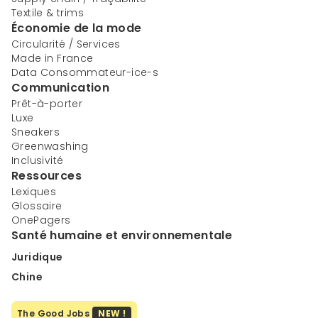
Textile & trims
Économie de la mode
Circularité / Services
Made in France
Data Consommateur-ice-s
Communication
Prêt-à-porter
Luxe
Sneakers
Greenwashing
Inclusivité
Ressources
Lexiques
Glossaire
OnePagers
Santé humaine et environnementale
Juridique
Chine
The Good Jobs
NEW !