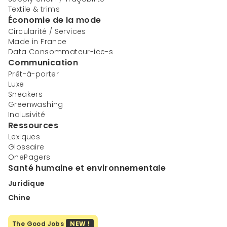
Textile & trims
Économie de la mode
Circularité / Services
Made in France
Data Consommateur-ice-s
Communication
Prêt-à-porter
Luxe
Sneakers
Greenwashing
Inclusivité
Ressources
Lexiques
Glossaire
OnePagers
Santé humaine et environnementale
Juridique
Chine
The Good Jobs
NEW !