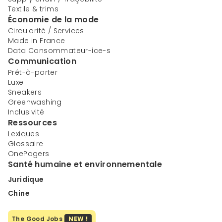
Textile & trims
Économie de la mode
Circularité / Services
Made in France
Data Consommateur-ice-s
Communication
Prêt-à-porter
Luxe
Sneakers
Greenwashing
Inclusivité
Ressources
Lexiques
Glossaire
OnePagers
Santé humaine et environnementale
Juridique
Chine
The Good Jobs
NEW !