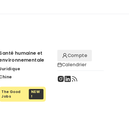
Santé humaine et
Compte
environnementale
Calendrier
Juridique
Chine
The Good
NEW
Jobs
!