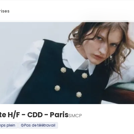
rises
e H/F - CDD - Paris
SMCP
ps plein
Pas de télétravail