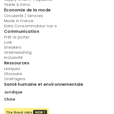
Textile & trims
Économie de la mode
Circularité / Services
Made in France
Data Consommateur-ice-s
Communication
Prêt-à-porter
Luxe
Sneakers
Greenwashing
Inclusivité
Ressources
Lexiques
Glossaire
OnePagers
Santé humaine et environnementale
Juridique
Chine
The Good Jobs
NEW !