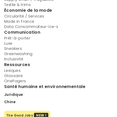
Textile & trims
Économie de la mode
Circularité / Services
Made in France
Data Consommateur-ice-s
Communication
Prêt-à-porter
Luxe
Sneakers
Greenwashing
Inclusivité
Ressources
Lexiques
Glossaire
OnePagers
Santé humaine et environnementale
Juridique
Chine
The Good Jobs
NEW !