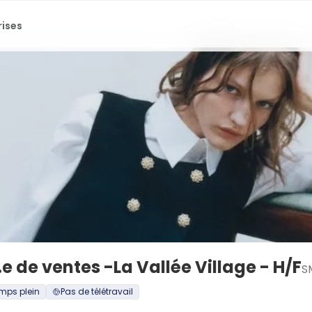
rises
e de ventes -La Vallée Village - H/F
S
mps plein
Pas de télétravail