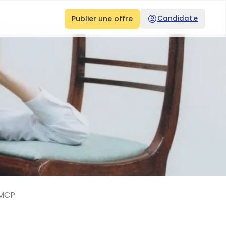
Publier une offre
Candidat.e
MCP