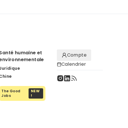
Santé humaine et
Compte
environnementale
Calendrier
Juridique
Chine
The Good
NEW
Jobs
!