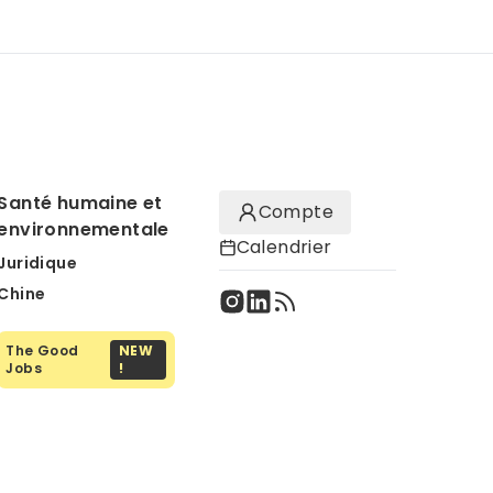
Santé humaine et
Compte
environnementale
Calendrier
Juridique
Chine
The Good
NEW
Jobs
!