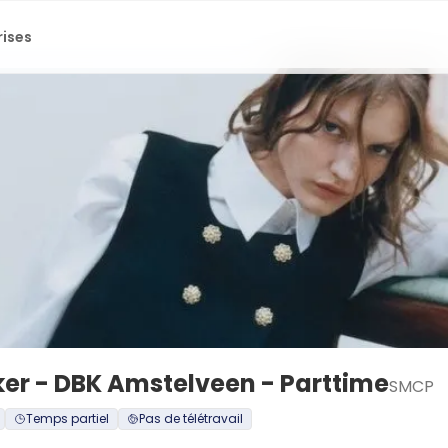
rises
r - DBK Amstelveen - Parttime
SMCP
Temps partiel
Pas de télétravail