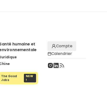
Santé humaine et
Compte
environnementale
Calendrier
Juridique
Chine
The Good
NEW
Jobs
!