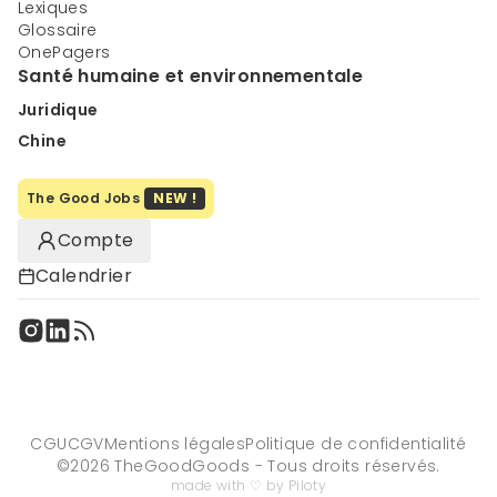
Lexiques
Glossaire
OnePagers
Santé humaine et environnementale
Juridique
Chine
The Good Jobs
NEW !
Compte
Calendrier
CGU
CGV
Mentions légales
Politique de confidentialité
©
2026
TheGoodGoods - Tous droits réservés.
made with ♡ by Piloty