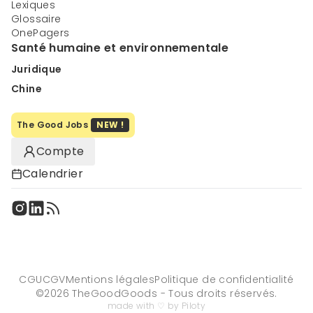
Lexiques
Glossaire
OnePagers
Santé humaine et environnementale
Juridique
Chine
The Good Jobs
NEW !
Compte
Calendrier
CGU
CGV
Mentions légales
Politique de confidentialité
©
2026
TheGoodGoods - Tous droits réservés.
made with ♡ by Piloty