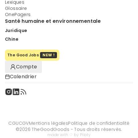
Lexiques
Glossaire
OnePagers
Santé humaine et environnementale
Juridique
Chine
The Good Jobs
NEW !
Compte
Calendrier
CGU
CGV
Mentions légales
Politique de confidentialité
©
2026
TheGoodGoods - Tous droits réservés.
made with ♡ by Piloty