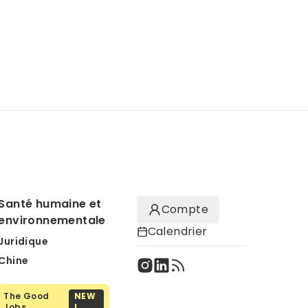
Santé humaine et
Compte
environnementale
Calendrier
Juridique
Chine
The Good
NEW
Jobs
!