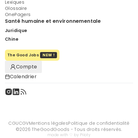
Lexiques
Glossaire
OnePagers
Santé humaine et environnementale
Juridique
Chine
The Good Jobs
NEW !
Compte
Calendrier
CGU
CGV
Mentions légales
Politique de confidentialité
©
2026
TheGoodGoods - Tous droits réservés.
made with ♡ by Piloty