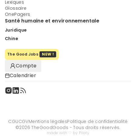
Lexiques
Glossaire
OnePagers
Santé humaine et environnementale
Juridique
Chine
The Good Jobs
NEW !
Compte
Calendrier
CGU
CGV
Mentions légales
Politique de confidentialité
©
2026
TheGoodGoods - Tous droits réservés.
made with ♡ by Piloty