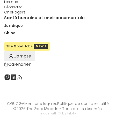
Lexiques
Glossaire
OnePagers
Santé humaine et environnementale
Juridique
Chine
The Good Jobs
NEW !
Compte
Calendrier
CGU
CGV
Mentions légales
Politique de confidentialité
©
2026
TheGoodGoods - Tous droits réservés.
made with ♡ by Piloty