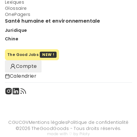
Lexiques
Glossaire
OnePagers
Santé humaine et environnementale
Juridique
Chine
The Good Jobs
NEW !
Compte
Calendrier
CGU
CGV
Mentions légales
Politique de confidentialité
©
2026
TheGoodGoods - Tous droits réservés.
made with ♡ by Piloty