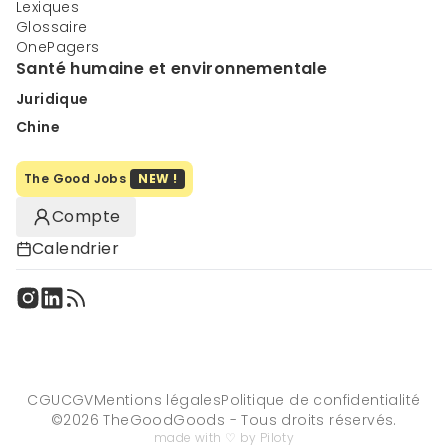
Lexiques
Glossaire
OnePagers
Santé humaine et environnementale
Juridique
Chine
The Good Jobs
NEW !
Compte
Calendrier
CGU
CGV
Mentions légales
Politique de confidentialité
©
2026
TheGoodGoods - Tous droits réservés.
made with ♡ by Piloty