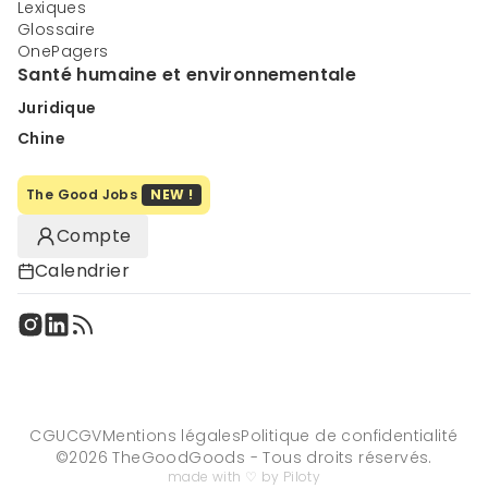
Lexiques
Glossaire
OnePagers
Santé humaine et environnementale
Juridique
Chine
The Good Jobs
NEW !
Compte
Calendrier
CGU
CGV
Mentions légales
Politique de confidentialité
©
2026
TheGoodGoods - Tous droits réservés.
made with ♡ by Piloty