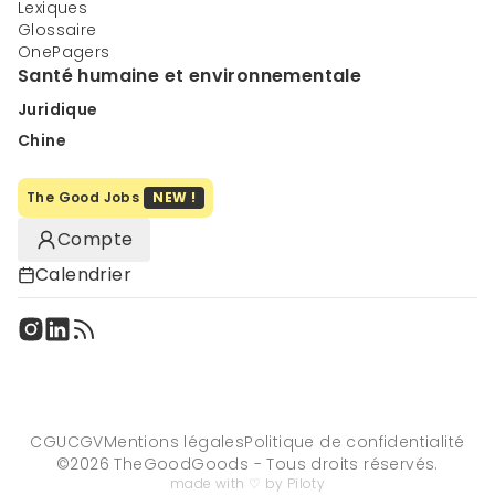
Lexiques
Glossaire
OnePagers
Santé humaine et environnementale
Juridique
Chine
The Good Jobs
NEW !
Compte
Calendrier
CGU
CGV
Mentions légales
Politique de confidentialité
©
2026
TheGoodGoods - Tous droits réservés.
made with ♡ by Piloty