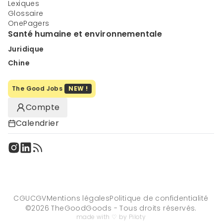
Lexiques
Glossaire
OnePagers
Santé humaine et environnementale
Juridique
Chine
The Good Jobs
NEW !
Compte
Calendrier
CGU
CGV
Mentions légales
Politique de confidentialité
©
2026
TheGoodGoods - Tous droits réservés.
made with ♡ by Piloty