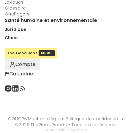
Lexiques
Glossaire
OnePagers
Santé humaine et environnementale
Juridique
Chine
The Good Jobs
NEW !
Compte
Calendrier
CGU
CGV
Mentions légales
Politique de confidentialité
©
2026
TheGoodGoods - Tous droits réservés.
made with ♡ by Piloty