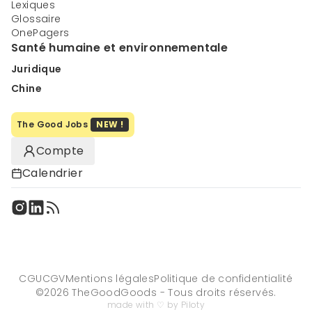
Lexiques
Glossaire
OnePagers
Santé humaine et environnementale
Juridique
Chine
The Good Jobs
NEW !
Compte
Calendrier
CGU
CGV
Mentions légales
Politique de confidentialité
©
2026
TheGoodGoods - Tous droits réservés.
made with ♡ by Piloty