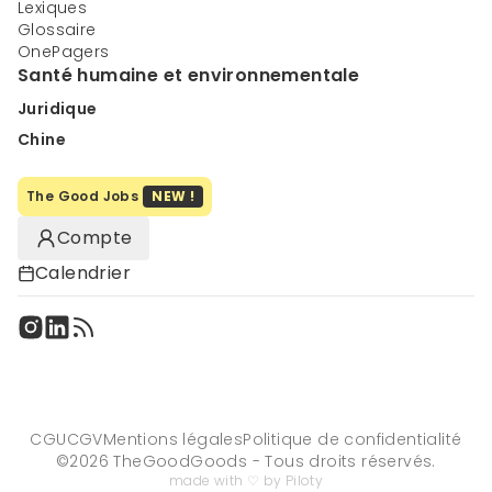
Lexiques
Glossaire
OnePagers
Santé humaine et environnementale
Juridique
Chine
The Good Jobs
NEW !
Compte
Calendrier
CGU
CGV
Mentions légales
Politique de confidentialité
©
2026
TheGoodGoods - Tous droits réservés.
made with ♡ by Piloty