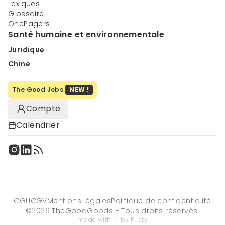
Lexiques
Glossaire
OnePagers
Santé humaine et environnementale
Juridique
Chine
The Good Jobs
NEW !
Compte
Calendrier
CGU
CGV
Mentions légales
Politique de confidentialité
©
2026
TheGoodGoods - Tous droits réservés.
made with ♡ by Piloty