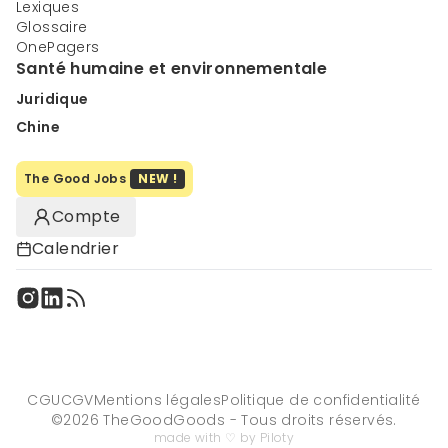
Lexiques
Glossaire
OnePagers
Santé humaine et environnementale
Juridique
Chine
The Good Jobs
NEW !
Compte
Calendrier
CGU
CGV
Mentions légales
Politique de confidentialité
©
2026
TheGoodGoods - Tous droits réservés.
made with ♡ by Piloty