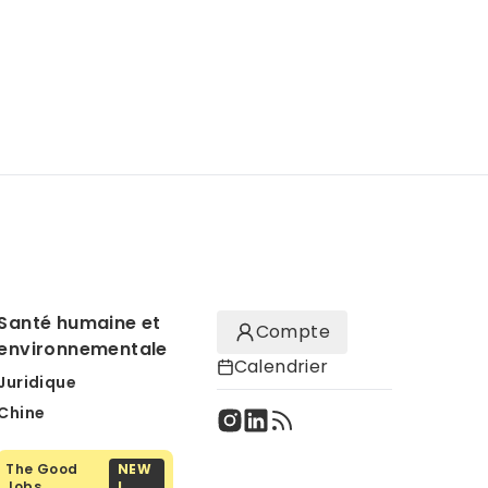
Santé humaine et
Compte
environnementale
Calendrier
Juridique
Chine
The Good
NEW
Jobs
!