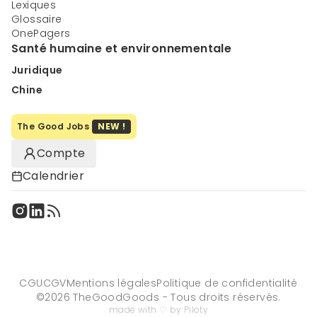
Lexiques
Glossaire
OnePagers
Santé humaine et environnementale
Juridique
Chine
The Good Jobs
NEW !
Compte
Calendrier
CGU
CGV
Mentions légales
Politique de confidentialité
©
2026
TheGoodGoods - Tous droits réservés.
made with ♡ by Piloty