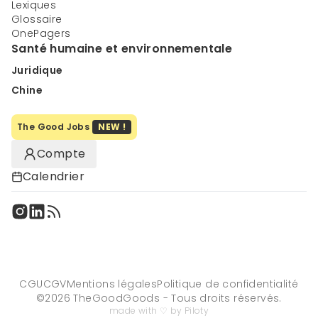
Lexiques
Glossaire
OnePagers
Santé humaine et environnementale
Juridique
Chine
The Good Jobs
NEW !
Compte
Calendrier
CGU
CGV
Mentions légales
Politique de confidentialité
©
2026
TheGoodGoods - Tous droits réservés.
made with ♡ by Piloty