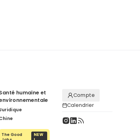
Santé humaine et
Compte
environnementale
Calendrier
Juridique
Chine
The Good
NEW
Jobs
!