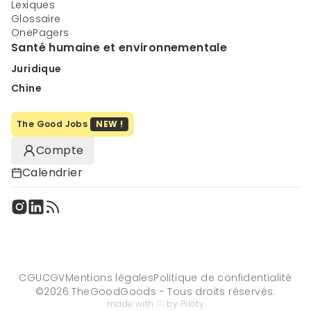
Lexiques
Glossaire
OnePagers
Santé humaine et environnementale
Juridique
Chine
The Good Jobs
NEW !
Compte
Calendrier
CGU
CGV
Mentions légales
Politique de confidentialité
©
2026
TheGoodGoods - Tous droits réservés.
made with ♡ by Piloty