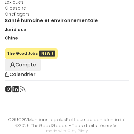
Lexiques
Glossaire
OnePagers
Santé humaine et environnementale
Juridique
Chine
The Good Jobs
NEW !
Compte
Calendrier
CGU
CGV
Mentions légales
Politique de confidentialité
©
2026
TheGoodGoods - Tous droits réservés.
made with ♡ by Piloty