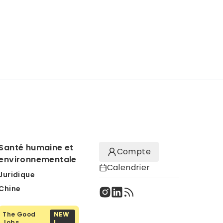
Santé humaine et
Compte
environnementale
Calendrier
Juridique
Chine
The Good
NEW
Jobs
!