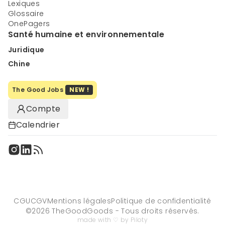
Lexiques
Glossaire
OnePagers
Santé humaine et environnementale
Juridique
Chine
The Good Jobs
NEW !
Compte
Calendrier
CGU
CGV
Mentions légales
Politique de confidentialité
©
2026
TheGoodGoods - Tous droits réservés.
made with ♡ by Piloty