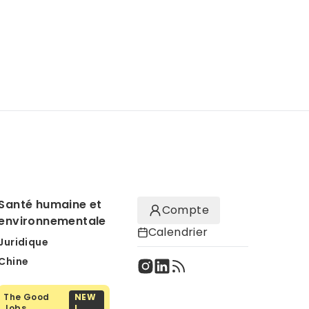
Santé humaine et
Compte
environnementale
Calendrier
Juridique
Chine
The Good
NEW
Jobs
!